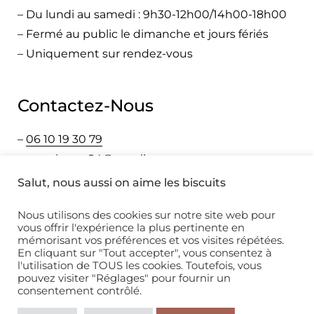
– Du lundi au samedi : 9h30-12h00/14h00-18h00
– Fermé au public le dimanche et jours fériés
– Uniquement sur rendez-vous
Contactez-Nous
–
06 10 19 30 79
–
cromignon24@gmail.com
–
Whatsapp
Salut, nous aussi on aime les biscuits
Nous utilisons des cookies sur notre site web pour
vous offrir l'expérience la plus pertinente en
Mentions Légales
mémorisant vos préférences et vos visites répétées.
En cliquant sur "Tout accepter", vous consentez à
l'utilisation de TOUS les cookies. Toutefois, vous
pouvez visiter "Réglages" pour fournir un
consentement contrôlé.