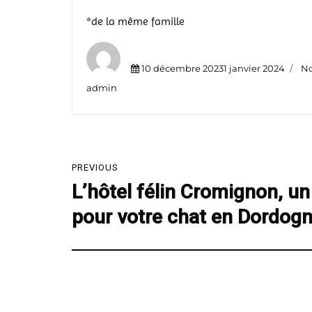
*de la même famille
Posted
Ca
10 décembre 20231 janvier 2024
No
on
Author
admin
Navigation
PREVIOUS
de
L’hôtel félin Cromignon, un 
Previous
post:
l’article
pour votre chat en Dordog