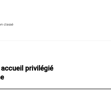
tegories
n classé
accueil privilégié
ne
Next
post: