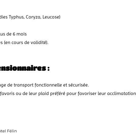
dies Typhus, Coryza, Leucose)
plus de 6 mois
s (en cours de validité).
ensionnaires :
e de transport fonctionnelle et sécurisée.
voris ou de leur plaid préféré pour favoriser leur acclimatation
tegories
tel Félin